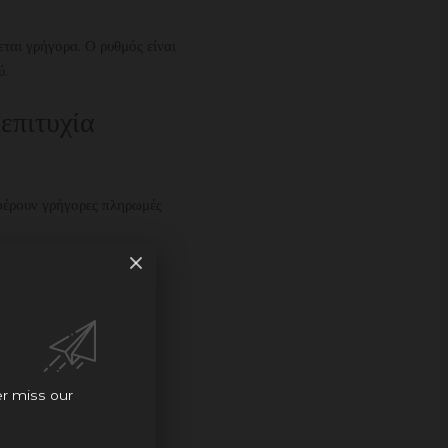
ται γρήγορα. Ο ρυθμός είναι
ύ.
επιτυχία
σφέρουν γρήγορες πληρωμές
κες.
.
 να εκραγεί σε λιγότερο
er miss our
υν απόλυτα σε γρήγορες