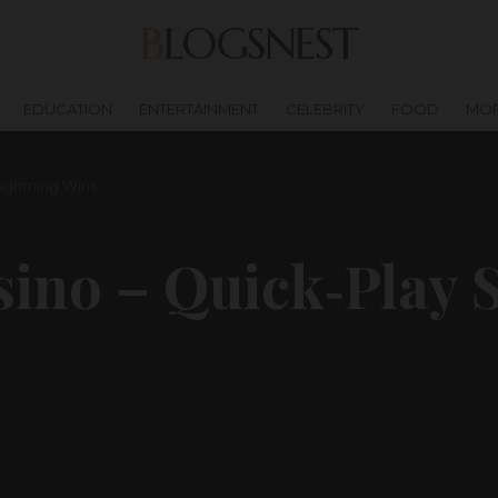
BLOGSNEST
EDUCATION
ENTERTAINMENT
CELEBRITY
FOOD
MO
Lightning Wins
sino – Quick‑Play 