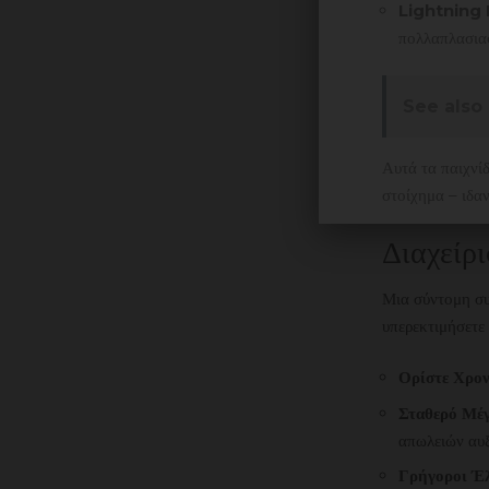
Lightning 
πολλαπλασιασ
See also
Αυτά τα παιχνίδ
στοίχημα – ιδαν
Διαχείρ
Μια σύντομη συν
υπερεκτιμήσετε 
Ορίστε Χρον
Σταθερό Μέγ
απωλειών αυξ
Γρήγοροι Έλ