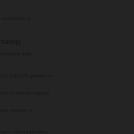
 συνεδρία σας σε
ντασης
ού κέρδους. Κάθε
0.20 ή €0.50), μπορείτε να
 και αν κάθε μία πληρώνει
μεσα· μπορούν να
ασμού – ιδανική για όσους