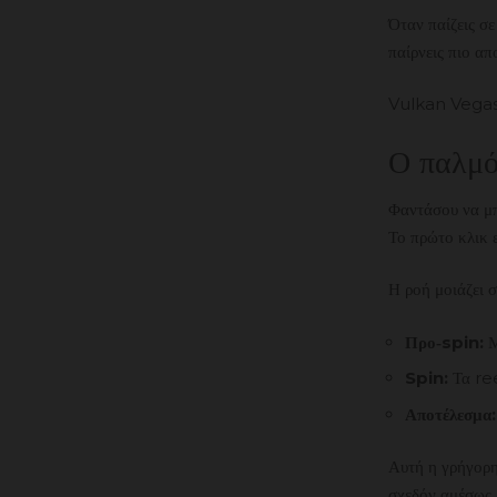
Όταν παίζεις σε
παίρνεις πιο απ
Vulkan Vegas
Ο παλμό
Φαντάσου να μπ
Το πρώτο κλικ ε
Η ροή μοιάζει 
Προ‑spin:
Μ
Spin:
Τα ree
Αποτέλεσμα:
Αυτή η γρήγορη 
σχεδόν αμέσως 