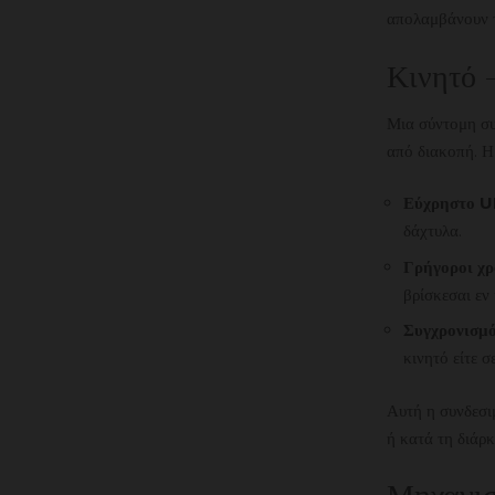
απολαμβάνουν τ
Κινητό 
Μια σύντομη συν
από διακοπή. 
Εύχρηστο UI
δάχτυλα.
Γρήγοροι χρ
βρίσκεσαι εν 
Συγχρονισμό
κινητό είτε σ
Αυτή η συνδεσι
ή κατά τη διάρκ