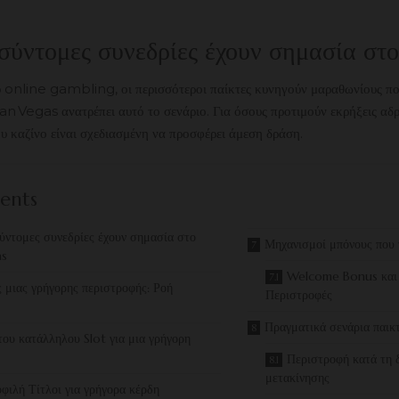
ι σύντομες συνεδρίες έχουν σημασία στ
 online gambling, οι περισσότεροι παίκτες κυνηγούν μαραθωνίους που
an Vegas ανατρέπει αυτό το σενάριο. Για όσους προτιμούν εκρήξεις αδ
υ καζίνο είναι σχεδιασμένη να προσφέρει άμεση δράση.
ents
σύντομες συνεδρίες έχουν σημασία στο
Μηχανισμοί μπόνους που τ
as
Welcome Bonus και
 μιας γρήγορης περιστροφής: Ροή
Περιστροφές
Πραγματικά σενάρια παικ
του κατάλληλου Slot για μια γρήγορη
Περιστροφή κατά τη 
μετακίνησης
φιλή Τίτλοι για γρήγορα κέρδη