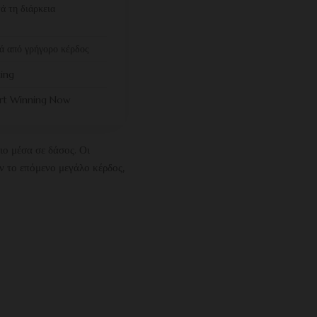
ά τη διάρκεια
ά από γρήγορο κέρδος
ting
art Winning Now
ιο μέσα σε δάσος. Οι
ν το επόμενο μεγάλο κέρδος,