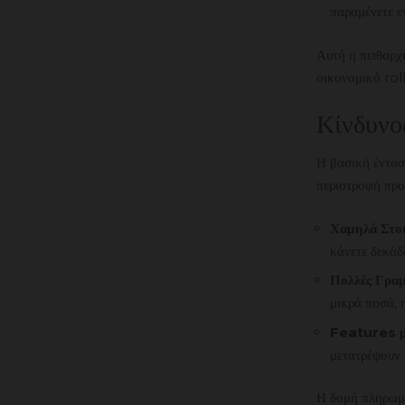
παραμένετε ε
Αυτή η πειθαρχ
οικονομικό rol
Κίνδυνο
Η βασική έντασ
περιστροφή προ
Χαμηλά Στο
κάνετε δεκάδ
Πολλές Γρα
μικρά ποσά, η
Features μ
μετατρέψουν 
Η δομή πληρωμών