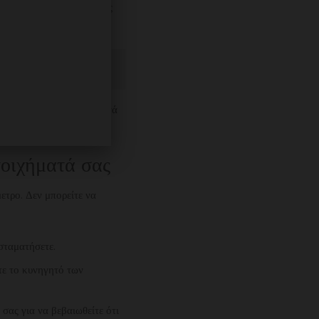
 περιστροφής και μπόνους
και τον χαμηλό κίνδυνο ανά
τοιχήματά σας
ετρο. Δεν μπορείτε να
σταματήσετε.
τε το κυνηγητό των
 σας για να βεβαιωθείτε ότι