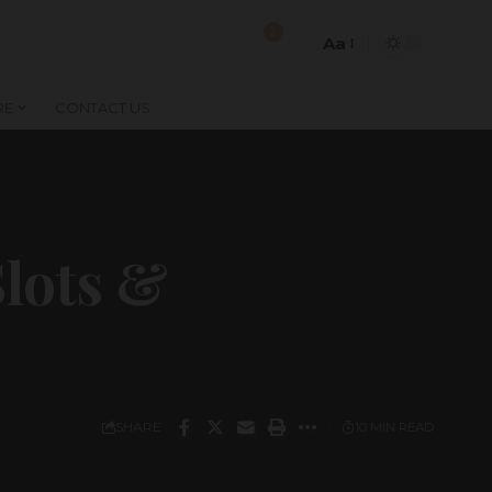
2
Aa
Font
Resizer
RE
CONTACT US
Slots &
SHARE
10 MIN READ