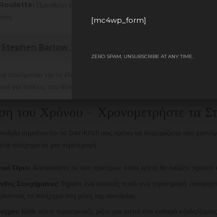
Roulette:
Προσθέτει ένα στοιχείο έκπληξης με γρήγορα αποτελέσματα
τές.
[mc4wp_form]
Stephen Barlow The Conductor and Opera Director
ZERO SPAM, UNSUBSCRIBE AT ANY TIME.
ια επιλέγονται για το ελάχιστο χρόνο περιστροφής, τις απλές πληρωμές 
ικά για παίκτες που θέλουν να παίζουν δυνατά και σύντομα.
ιση του Χρόνου – Χρονομετρήστε τα Σ
εδρία σημαίνει ότι το bankroll σας πρέπει να διαχειρίζεται σαν χρονόμ
ένα στοίχημα σε μια περιστροφή.
ικό Όριο:
Αποφασίστε εκ των προτέρων πόσα λεπτά θα παίζετε προτού 
εθος Στοιχήματος:
Τηρείτε ένα συνεπές ποσό ανά περιστροφή· αποφύγε
άνοντας το στοίχημα στη μέση της συνεδρίας.
εγχοι:
Κάθε πέντε περιστροφές, ρίξτε μια ματιά στα καθαρά κέρδη/ζημίες